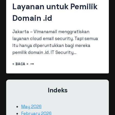
Layanan untuk Pemilik
Domain .id
Jakarta – Vimanamail menggratiskan
layanan cloud email security. Tapi semua
itu hanya diperuntukkan bagi mereka
pemilik domain .id. IT Security…
VIMANAMAIL
< BACA >
GRATISKAN
LAYANAN
UNTUK
PEMILIK
Indeks
DOMAIN
.ID
May 2026
February 2026