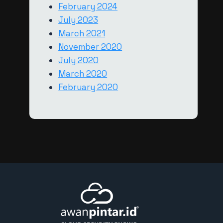
February 2024
Indonesia Jadi Sumber
July 2023
Serangan Spam dan Malware
March 2021
Terbesar
November 2020
July 2020
March 2020
February 2020