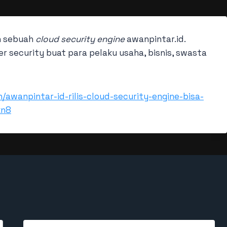
n sebuah
cloud
security engine
awanpintar.id.
r security buat para pelaku usaha, bisnis, swasta
awanpintar-id-rilis-cloud-security-engine-bisa-
kn8