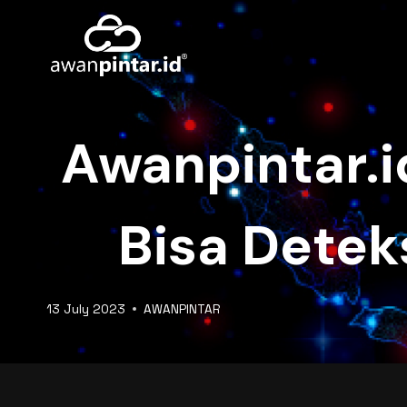
Skip
to
content
Awanpintar.id
Bisa Detek
13 July 2023
AWANPINTAR