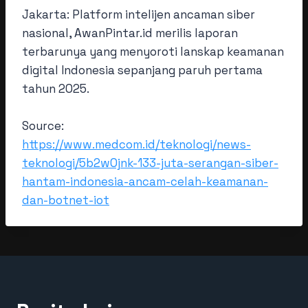
Jakarta: Platform intelijen ancaman siber
nasional, AwanPintar.id merilis laporan
terbarunya yang menyoroti lanskap keamanan
digital Indonesia sepanjang paruh pertama
tahun 2025.
Source:
https://www.medcom.id/teknologi/news-
teknologi/5b2wOjnk-133-juta-serangan-siber-
hantam-indonesia-ancam-celah-keamanan-
dan-botnet-iot